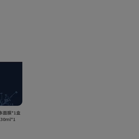
本面膜*1盒
0ml*1