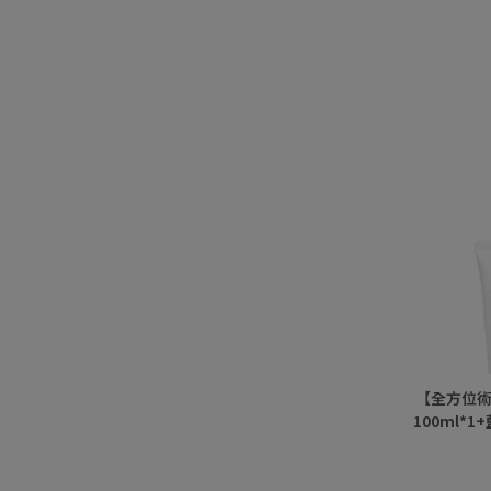
【全方位術
100ml*1
支+草本